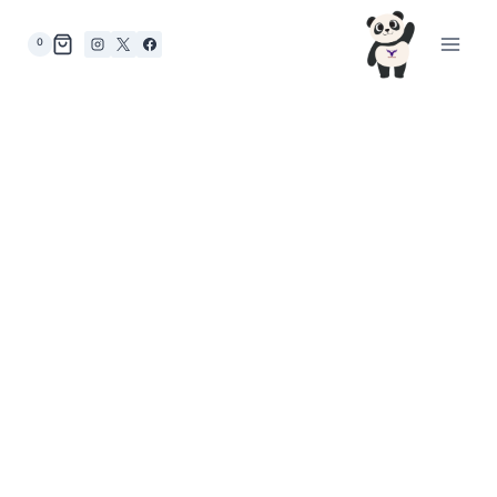
لتجاوز
لى
0
لمحتوى