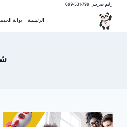
لتجاوز
رقم ضريبي 799-531-699
لى
لمحتوى
الرئيسية
بوابة الخدم
شر