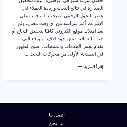
أفضل شركة سيو في ابوظبي: دليلك لتحقيق
الصدارة في نتائج البحث وزيادة العملاء في
عصر التحول الرقمي أصبحت المنافسة على
الإنترنت أكثر شراسة من أي وقت مضى، ولم
يعد امتلاك موقع إلكتروني كافيًا لتحقيق النجاح أو
جذب العملاء. فمع وجود آلاف المواقع التي
تقدم نفس الخدمات والمنتجات، أصبح الظهور
في الصفحة الأولى من محركات البحث،…
شركة
إقرأ المزيد
سيو
في
ابوظبي
:
دليلك
لتحقيق
الصدارة
في
اتصل بنا
نتائج
من نحن
البحث