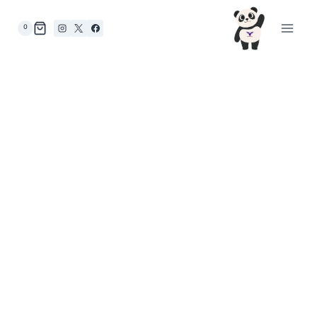
لتجاوز
لى
0
لمحتوى