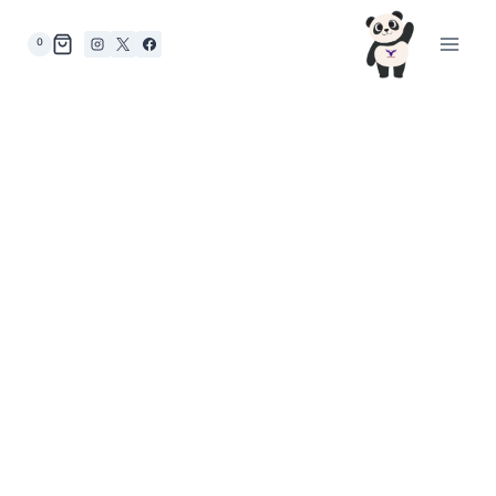
لتجاوز
لى
0
لمحتوى