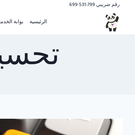
لتجاوز
رقم ضريبي 799-531-699
لى
لمحتوى
الرئيسية
بوابة الخدم
تحسي