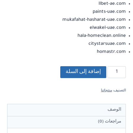
llbet-ae.com
paints-uae.com
mukafahat-hasharat-uae.com
elwakel-uae.com
hala-homeclean.online
citystarsuae.com
homastr.com
كمية
إضافة إلى السلة
مواقع
خدمات
التصنيف:
منتجاتنا
جاهزة
في
الإمارات
الوصف
للبيع
مراجعات (0)
أو