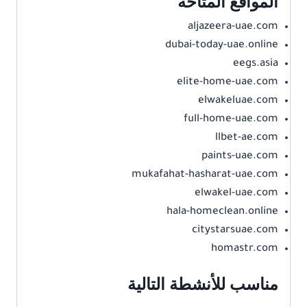
المواقع المتاحة
aljazeera-uae.com
dubai-today-uae.online
eegs.asia
elite-home-uae.com
elwakeluae.com
full-home-uae.com
llbet-ae.com
paints-uae.com
mukafahat-hasharat-uae.com
elwakel-uae.com
hala-homeclean.online
citystarsuae.com
homastr.com
مناسب للأنشطة التالية