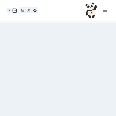
لتجاوز
لى
0
لمحتوى