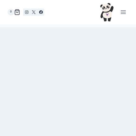
لتجاوز
لى
0
لمحتوى