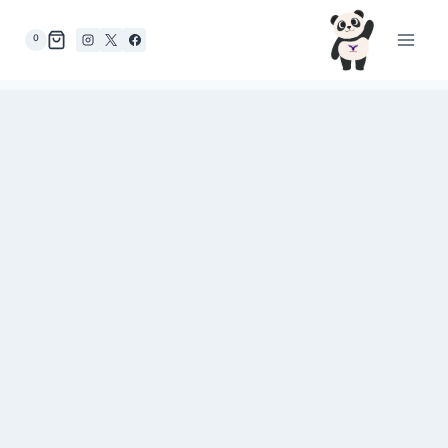
لتجاوز
لى
0
لمحتوى