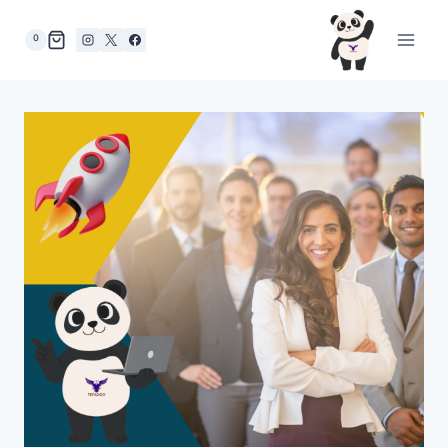
لتجاوز
لى
0
لمحتوى